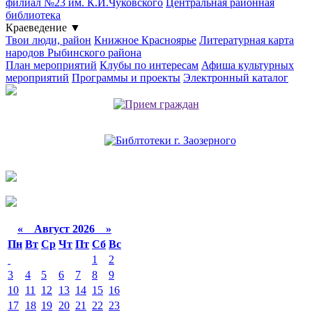
филиал №23 им. К.И.Чуковского
Центральная районная
библиотека
Краеведение
▼
Твои люди, район
Книжное Красноярье
Литературная карта
народов Рыбинского района
План мероприятий
Клубы по интересам
Афиша культурных
мероприятий
Программы и проекты
Электронный каталог
«
Август 2026 »
Пн
Вт
Ср
Чт
Пт
Сб
Вс
1
2
3
4
5
6
7
8
9
10
11
12
13
14
15
16
17
18
19
20
21
22
23