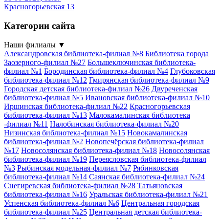
Красногорьевская 13
Категории сайта
Наши филиалы
▼
Александровская библиотека-филиал №8
Библиотека города
Заозерного-филиал №27
Большеключинская библиотека-
филиал №1
Бородинская библиотека-филиал №4
Глубоковская
библиотека-филиал №12
Гмирянская библиотека-филиал №9
Городская детская библиотека-филиал №26
Двуреченская
библиотека-филиал №5
Ивановская библиотека-филиал №10
Иршинская библиотека-филиал №22
Красногорьевская
библиотека-филиал №13
Малокамалинская библиотека
-филиал №11
Налобинская библиотека-филиал №20
Низинская библиотека-филиал №15
Новокамалинская
библиотека-филиал №2
Новопечёрская библиотека-филиал
№17
Новосолянская библиотека-филиал №18
Новосолянская
библиотека-филиал №19
Переясловская библиотека-филиал
№3
Рыбинская модельная-филиал №7
Рябинковская
библиотека-филиал №14
Саянская библиотека-филиал №24
Снегиревская библиотека-филиал №28
Татьяновская
библиотека-филиал №16
Уральская библиотека-филиал №21
Успенская библиотека-филиал №6
Центральная городская
библиотека-филиал №25
Центральная детская библиотека-